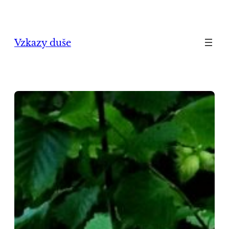
Přeskočit
na
obsah
Vzkazy duše