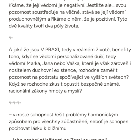
říkáme, že její vědomí je negativní. Jestliže ale… svou
pozornost soustřeďuje na věčné, stává se její vědomí
produchovnělým a říkáme o něm, že je pozitivní. Tyto
dvě kvality tvoří dva póly života.
✨
A jaké že jsou V PRAXI, tedy v reálném životě, benefity
toho, když se vědomí personalizované duší, tedy
vědomí Marka, Jana nebo Vaška, které je však zároveň i
nositelem duchovní existence, rozhodne zaměřit
pozornost na podstatu spočívající ve vyšších světech?
Když se rozhodne zkusit opustit bezpečně známé,
racionální zákony hmoty a mysli?
✨✨✨
– vzroste schopnost řešit problémy harmonickým
způsobem pro všechny zúčastněné, neboť je schopen
pociťovat lásku k bližnímu