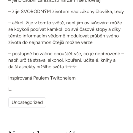
– jeho osobní záležitosti na Zemi se urovnají
– žije SVOBODNÝM životem nad zákony člověka, tedy
– ačkoli žije v tomto světě, není jim ovlivňován- může
se kdykoli podívat kamkoli do své časové stopy a díky
těmto informacím vědomě modulovat průběh svého
života do nejharmoničtější možné verze
– postupně ho začne opouštět vše, co je nepřirozené –
např. určitá strava, alkohol, kouření, učitelé, knihy a
další aspekty nižšího světa ✨✨✨
Inspirovaná Paulem Twitchelem
L.
Uncategorized